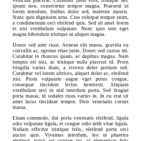
vehicula placerat. Curabitur justo eros, tristique nec
ipsum non, consectetur tempor magna. Praesent ut
lorem interdum, finibus dolor sed, molestie mauris.
Nunc quis dignissim urna. Cras volutpat tempor enim,
a condimentum orci eleifend quis. Sed sit amet lorem
et nisi vestibulum vulputate. Nunc quis sem eget
magna bibendum tristique ut aliquet magna.
Donec sed ante risus. Aenean elit massa, gravida eu
convallis ac, egestas vitae justo. Donec sed cursus mi.
Curabitur in rhoncus quam, ac dapibus magna. Nam
tempus est nisi, ac tristique nulla placerat id. Proin
fringilla varius diam, a viverra dolor pretium sed.
Curabitur vel lorem ultrices, aliquet dolor ac, eleifend
nisi. Proin vulputate augue eget purus congue,
consequat tincidunt lectus hendrerit. Aliquam
vestibulum orci in nisl interdum porta. Sed feugiat
porta massa, id sodales risus varius in. In eu erat sit
amet lacus tincidunt tempor. Duis venenatis cursus
massa.
Etiam commodo, dui porta venenatis eleifend, ligula
odio vulputate ligula, et congue odio nibh vitae ligula.
Nullam efficitur tristique felis, eleifend porta orci
auctor quis. Vivamus interdum, leo ut pharetra
eleifend, turpis est congue leo, et elementum felis