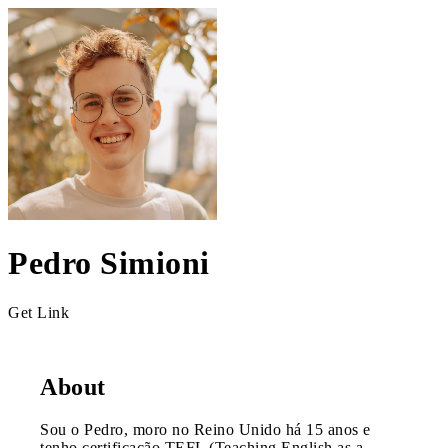
Pedro Simioni
Get Link
About
Sou o Pedro, moro no Reino Unido há 15 anos e
tenho certificação TEFL (Teaching English as a